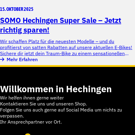
15. OKTOBER 2025
SOMO Hechingen Super Sale – Jetzt
richtig sparen!
Wir schaffen Platz für die neuesten Modelle – und du
profitierst von satten Rabatten auf unsere aktuellen E-Bikes!
Sichere dir jetzt dein Traum-Bike zu einem sensationellen
Preis und starte in den Spätsommer mit voller Power.
Mehr Erfahren
Willkommen in Hechingen
Wir helfen ihnen gerne weiter
Kontaktieren Sie uns und unseren Shop.
Folgen Sie uns auch gerne auf Social Media um nichts zu
verpassen.
Ihr Ansprechpartner vor Ort.