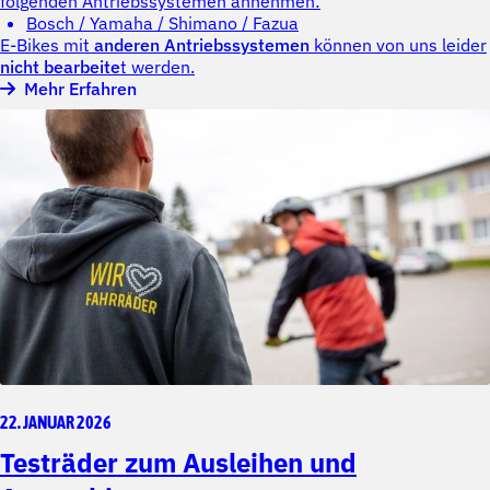
folgenden Antriebssystemen annehmen:
Bosch / Yamaha / Shimano / Fazua
E-Bikes mit
anderen Antriebssystemen
können von uns leider
nicht bearbeite
t werden.
Mehr Erfahren
22. JANUAR 2026
Testräder zum Ausleihen und